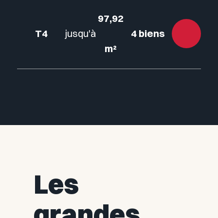
97,92
T4
jusqu'à
4 biens
m²
Les
grandes