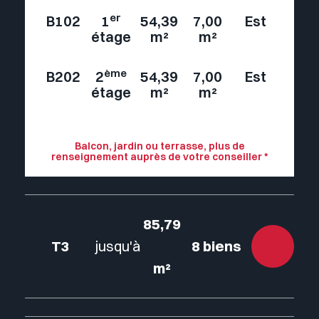
er
B102
1
54,39
7,00
Est
étage
m²
m²
ème
B202
2
54,39
7,00
Est
étage
m²
m²
Balcon, jardin ou terrasse, plus de
renseignement auprès de votre conseiller *
85,79
T3
jusqu'à
8 biens
m²