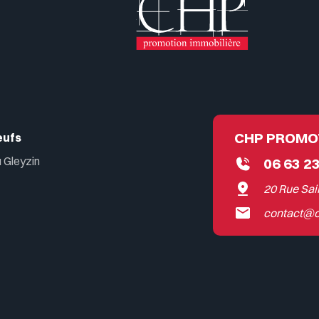
CHP PROMO
eufs
 Gleyzin
06 63 23
20 Rue Sai
contact@c