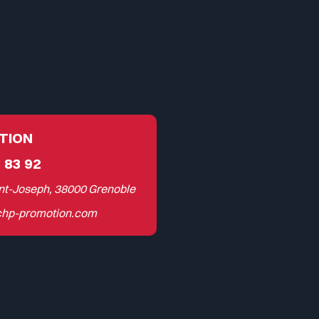
TION
 83 92
nt-Joseph, 38000 Grenoble
hp-promotion.com